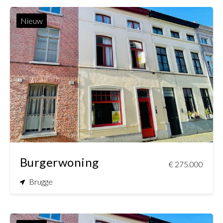
Nieuw
160 m²
77 m²
Burgerwoning
€ 275.000
Brugge