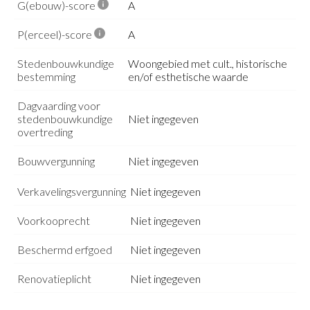
G(ebouw)-score
A
P(erceel)-score
A
Stedenbouwkundige
Woongebied met cult., historische
bestemming
en/of esthetische waarde
Dagvaarding voor
stedenbouwkundige
Niet ingegeven
overtreding
Bouwvergunning
Niet ingegeven
Verkavelingsvergunning
Niet ingegeven
Voorkooprecht
Niet ingegeven
Beschermd erfgoed
Niet ingegeven
Renovatieplicht
Niet ingegeven