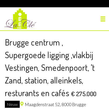
To
Brugge centrum ,
Supergoede ligging ,vlakbij
Vestingen, Smedenpoort, 't
Zand, station, alleinkels,
resturants en cafés
€ 275.000
Maagdenstraat 52,
8000 Brugge
Nieuw