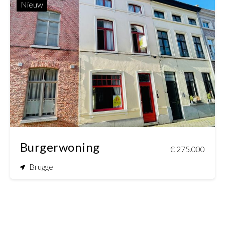
Nieuw
160 m²
77 m²
Burgerwoning
€ 275.000
Brugge