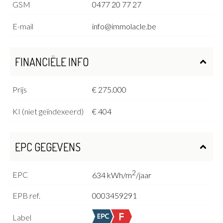
GSM
0477 20 77 27
E-mail
info@immolacle.be
FINANCIËLE INFO
Prijs
€ 275.000
KI (niet geïndexeerd)
€ 404
EPC GEGEVENS
2
EPC
634 kWh/m
/jaar
EPB ref.
0003459291
Label