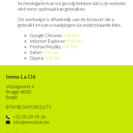
technologieën kan tot gevolg hebben dat u de website
niet meer optimaal kan gebruiken.
De werkwijze is afhankelijk van de browser die u
gebruikt en kan u raadplegen via onderstaande links.
Google Chrome:
Klik hier
Internet Explorer:
Klik hier
Firefox/Mozilla:
Klik hier
Safari:
Klik hier
Opera:
Klik hier
Immo La Clé
Vrijdagmarkt 4
Brugge 8000
België
BTW BE 0695.802.675
+32 50 39 39 36
info@immolacle.be