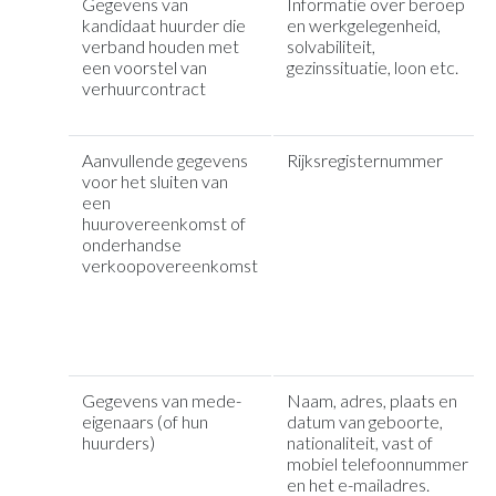
Gegevens van
Informatie over beroep
kandidaat huurder die
en werkgelegenheid,
verband houden met
solvabiliteit,
een voorstel van
gezinssituatie, loon etc.
verhuurcontract
Aanvullende gegevens
Rijksregisternummer
voor het sluiten van
een
huurovereenkomst of
onderhandse
verkoopovereenkomst
Gegevens van mede-
Naam, adres, plaats en
eigenaars (of hun
datum van geboorte,
huurders)
nationaliteit, vast of
mobiel telefoonnummer
en het e-mailadres.