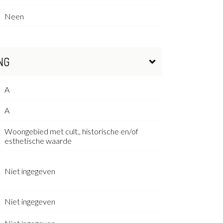
Neen
NG
A
A
Woongebied met cult., historische en/of
esthetische waarde
Niet ingegeven
Niet ingegeven