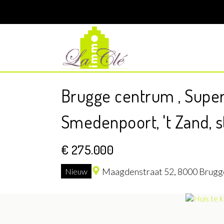
Brugge centrum , Superg
Smedenpoort, 't Zand, st
€ 275.000
Maagdenstraat 52,
8000 Brugg
Nieuw