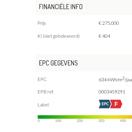
FINANCIËLE INFO
Prijs
€ 275.000
KI (niet geïndexeerd)
€ 404
EPC GEGEVENS
2
EPC
634 kWh/m
/jaa
EPB ref.
0003459291
Label