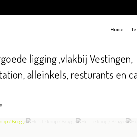
Home
Te
oede ligging ,vlakbij Vestingen,
ation, alleinkels, resturants en c
e