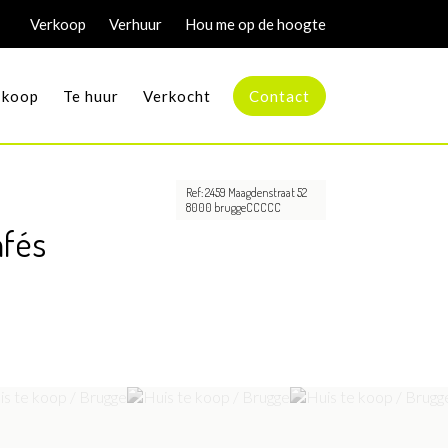
Verkoop
Verhuur
Hou me op de hoogte
 koop
Te huur
Verkocht
Contact
Ref: 2459 Maagdenstraat 52
8000 bruggeCCCCC
afés