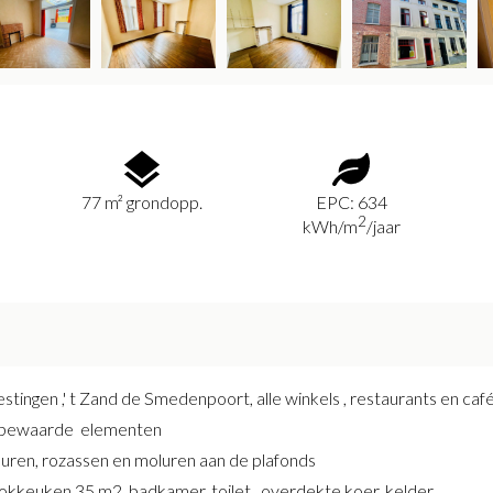
77 m² grondopp.
EPC: 634
2
kWh/m
/jaar
stingen ,' t Zand de Smedenpoort, alle winkels , restaurants en caf
i bewaarde elementen
ren, rozassen en moluren aan de plafonds
 kookkeuken 35 m2, badkamer, toilet , overdekte koer, kelder.