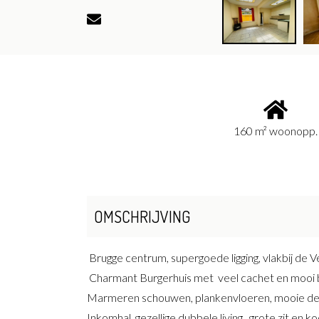
160 m² woonopp.
OMSCHRIJVING
Brugge centrum, supergoede ligging, vlakbij de Ve
Charmant Burgerhuis met veel cachet en moo
Marmeren schouwen, plankenvloeren, mooie deu
Inkomhal, gezellige dubbele living , grote zit en