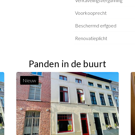
Verkavelingsvergunning
Voorkooprecht
Beschermd erfgoed
Renovatieplicht
Panden in de buurt
Nieuw
160 m²
77 m²