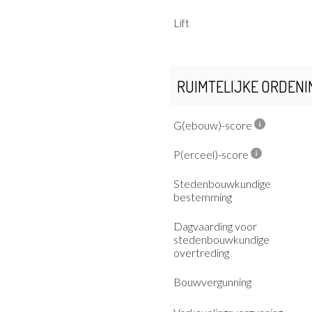
Lift
RUIMTELIJKE ORDENI
G(ebouw)-score
P(erceel)-score
Stedenbouwkundige
bestemming
Dagvaarding voor
stedenbouwkundige
overtreding
Bouwvergunning