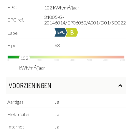
2
EPC
102 kWh/m
/jaar
31005-G-
EPC ref.
20146014/EP06050/A001/D01/SD022
Label
E peil
63
102
2
kWh/m
/jaar
VOORZIENINGEN
Aardgas
Ja
Elektriciteit
Ja
Internet
Ja