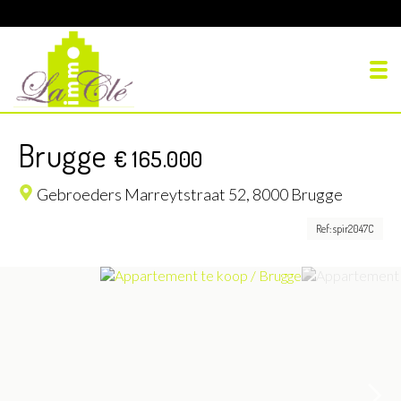
To
Brugge
€ 165.000
Gebroeders Marreytstraat 52,
8000 Brugge
Ref: spir2047C