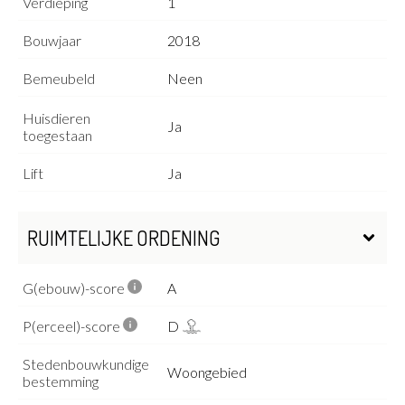
Verdieping
1
Bouwjaar
2018
Bemeubeld
Neen
Huisdieren
Ja
toegestaan
Lift
Ja
RUIMTELIJKE ORDENING
G(ebouw)-score
A
P(erceel)-score
D
Stedenbouwkundige
Woongebied
bestemming