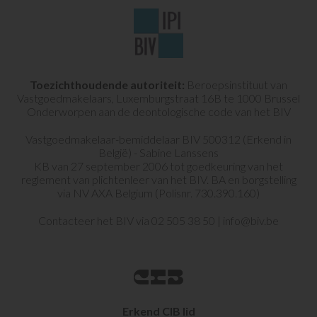
Toezichthoudende autoriteit:
Beroepsinstituut van
Vastgoedmakelaars,
Luxemburgstraat 16B te 1000 Brussel
Onderworpen aan de deontologische code van het
BIV
Vastgoedmakelaar-bemiddelaar BIV 500312 (Erkend in
België) - Sabine Lanssens
KB van 27 september 2006 tot goedkeuring van het
reglement van
plichtenleer van het BIV.
BA en borgstelling
via NV AXA Belgium (Polisnr. 730.390.160)
Contacteer het BIV via
02 505 38 50
|
info@biv.be
Erkend CIB lid