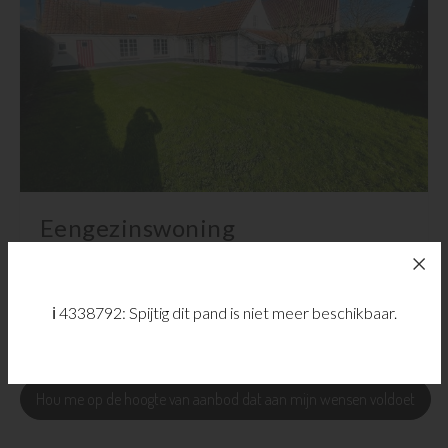
3
1
295 m²
Eengezinswoning
Moerkerke
ℹ️ 4338792: Spijtig dit pand is niet meer beschikbaar.
Exclusief aanbod
Hou me op de hoogte van aanbod dat aan mijn wensen voldoet