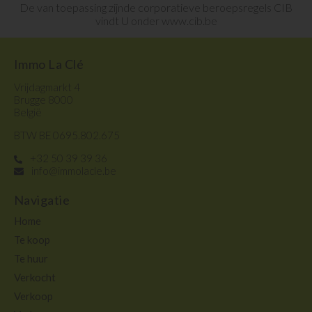
De van toepassing zijnde corporatieve beroepsregels CIB
vindt U onder
www.cib.be
Immo La Clé
Vrijdagmarkt 4
Brugge 8000
België
BTW BE 0695.802.675
+32 50 39 39 36
info@immolacle.be
Navigatie
Home
Te koop
Te huur
Verkocht
Verkoop