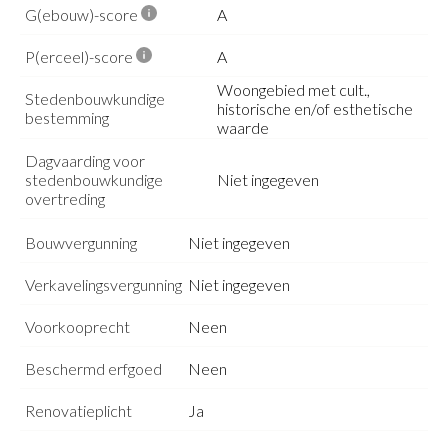
G(ebouw)-score
A
P(erceel)-score
A
Woongebied met cult.,
Stedenbouwkundige
historische en/of esthetische
bestemming
waarde
Dagvaarding voor
stedenbouwkundige
Niet ingegeven
overtreding
Bouwvergunning
Niet ingegeven
Verkavelingsvergunning
Niet ingegeven
Voorkooprecht
Neen
Beschermd erfgoed
Neen
Renovatieplicht
Ja