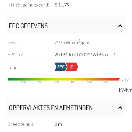
KI (niet geïndexeerd)
€ 1.179
EPC GEGEVENS
2
EPC
727 kWh/m
/jaar
EPC ref.
20191107-0002216195-res-1
Label
727
kWh/
OPPERVLAKTES EN AFMETINGEN
Breedte huis
8 m