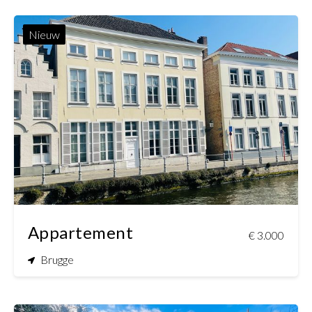
Nieuw
4
2
250 m²
250 m²
Appartement
€ 3.000
Brugge