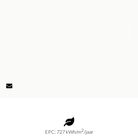
2
EPC: 727 kWh/m
/jaar