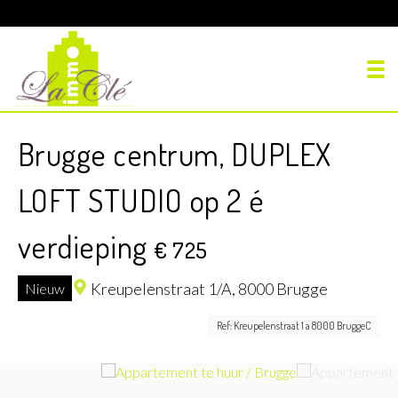
To
Brugge centrum, DUPLEX
LOFT STUDIO op 2 é
verdieping
€ 725
Kreupelenstraat 1/A,
8000 Brugge
Nieuw
Ref: Kreupelenstraat 1 a 8000 BruggeC