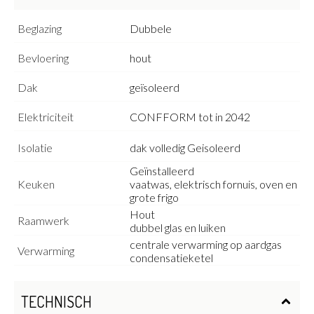
Beglazing
Dubbele
Bevloering
hout
Dak
geïsoleerd
Elektriciteit
CONFFORM tot in 2042
Isolatie
dak volledig Geisoleerd
Geïnstalleerd
Keuken
vaatwas, elektrisch fornuis, oven en
grote frigo
Hout
Raamwerk
dubbel glas en luiken
centrale verwarming op aardgas
Verwarming
condensatieketel
TECHNISCH