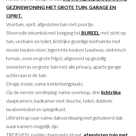
GEZINSWONING MET GROTE TUIN, GARAGE EN
OPRIT.
Voortuin, oprit, afgesloten tuin met poortje.
Sfeervolle inkomhal met toegang tot
BUREEL
met zicht op
tuin, vestiaire en toilet, lichtrijke gezellige leefruimte met
mooie houten vloer, ingerichte keuken (vaatwas, elektrisch
fornuis, oven en grote frigo), uitgevend op gezellig
zonneterras en grote tuin met alle privacy, aparte garage
achteraan in de tuin.
Droge, koele, ruime kelderbergplaats.
Op de eerste verdieping: ruime overloop, drie
lichtrijke
slaapkamers, badkamer met douche, toilet, dubbele
lavabomeubel en spiegelkast.
Uittrektrap naar ruime dakverdieping met geïsoleerd dak
waar kamers mogelijk zijn.
TROEVEN: rustige charmante straat,
afgesloten tuin met