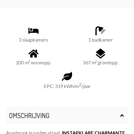
3 slaapkamers
1 badkamer
200 m² woonopp.
367 m² grondopp.
2
EPC: 319 kWh/m
/jaar
OMSCHRIJVING
Assebroek in rustige straat,
INSTAPKLARE CHARMANTE