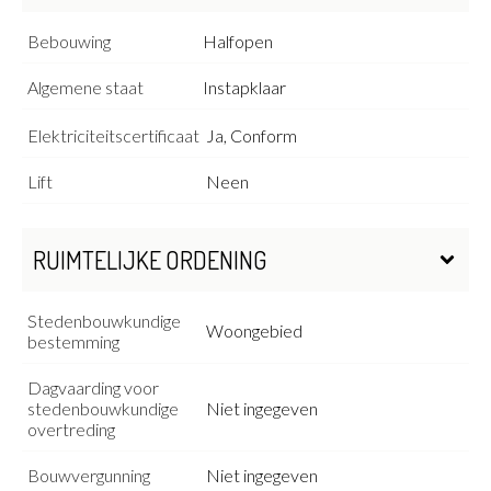
Bebouwing
Halfopen
Algemene staat
Instapklaar
Elektriciteitscertificaat
Ja, Conform
Lift
Neen
RUIMTELIJKE ORDENING
Stedenbouwkundige
Woongebied
bestemming
Dagvaarding voor
stedenbouwkundige
Niet ingegeven
overtreding
Bouwvergunning
Niet ingegeven