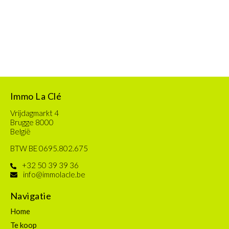
Immo La Clé
Vrijdagmarkt 4
Brugge 8000
België
BTW BE 0695.802.675
+32 50 39 39 36
info@immolacle.be
Navigatie
Home
Te koop