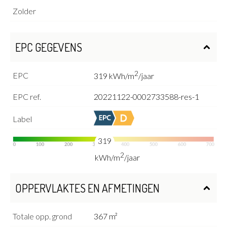
Zolder
EPC GEGEVENS
2
EPC
319 kWh/m
/jaar
EPC ref.
20221122-0002733588-res-1
Label
319
2
kWh/m
/jaar
OPPERVLAKTES EN AFMETINGEN
Totale opp. grond
367 m²