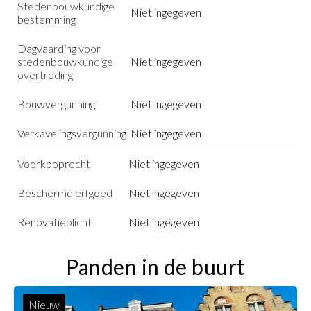
Stedenbouwkundige
Niet ingegeven
bestemming
Dagvaarding voor
stedenbouwkundige
Niet ingegeven
overtreding
Bouwvergunning
Niet ingegeven
Verkavelingsvergunning
Niet ingegeven
Voorkooprecht
Niet ingegeven
Beschermd erfgoed
Niet ingegeven
Renovatieplicht
Niet ingegeven
Panden in de buurt
Nieuw