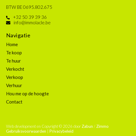
BTW BE 0695.802.675
+32 50 39 39 36
info@immolacle.be
Navigatie
Home
Te koop
Te huur
Verkocht
Verkoop
Verhuur
Hou me op de hoogte
Contact
Web development en Copyright © 2026 door
Zabun
/
Zimmo
Gebruiksvoorwaarden
|
Privacybeleid