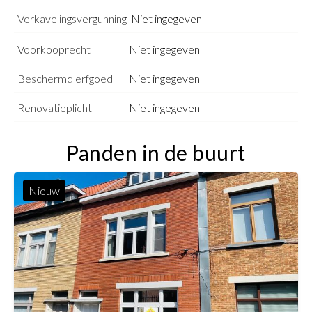
Verkavelingsvergunning
Niet ingegeven
Voorkooprecht
Niet ingegeven
Beschermd erfgoed
Niet ingegeven
Renovatieplicht
Niet ingegeven
Panden in de buurt
Nieuw
3
1
150 m²