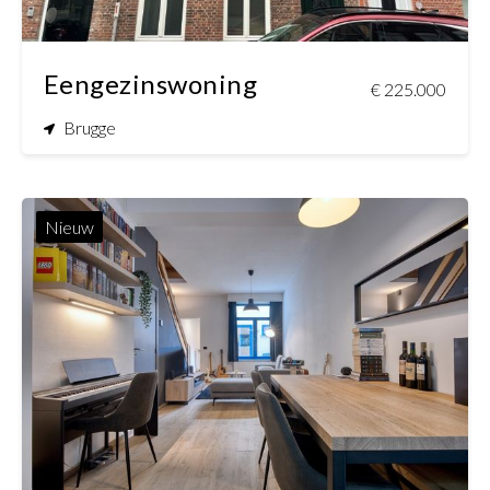
Eengezinswoning
€ 225.000
Brugge
Nieuw
3
1
120 m²