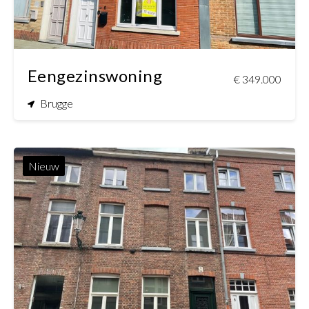
Eengezinswoning
€ 349.000
Brugge
Nieuw
4
1
150 m²
61 m²