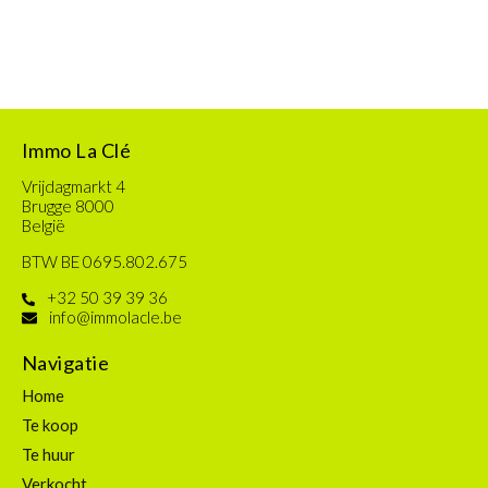
Immo La Clé
Vrijdagmarkt 4
Brugge 8000
België
BTW BE 0695.802.675
+32 50 39 39 36
info@immolacle.be
Navigatie
Home
Te koop
Te huur
Verkocht