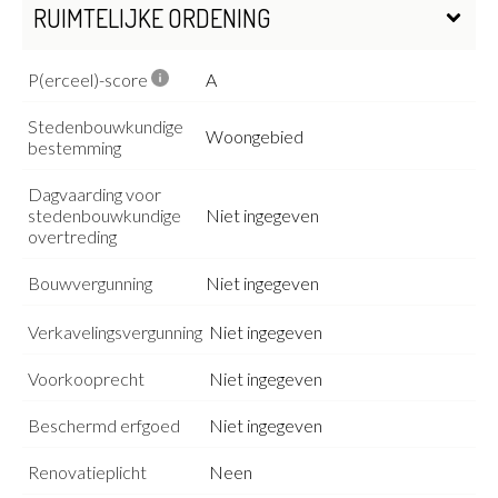
RUIMTELIJKE ORDENING
P(erceel)-score
A
Stedenbouwkundige
Woongebied
bestemming
Dagvaarding voor
stedenbouwkundige
Niet ingegeven
overtreding
Bouwvergunning
Niet ingegeven
Verkavelingsvergunning
Niet ingegeven
Voorkooprecht
Niet ingegeven
Beschermd erfgoed
Niet ingegeven
Renovatieplicht
Neen