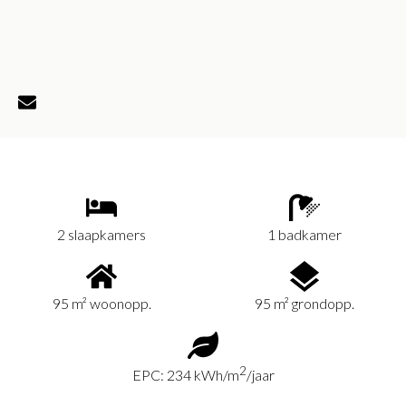
2 slaapkamers
1 badkamer
95 m² woonopp.
95 m² grondopp.
2
EPC: 234 kWh/m
/jaar