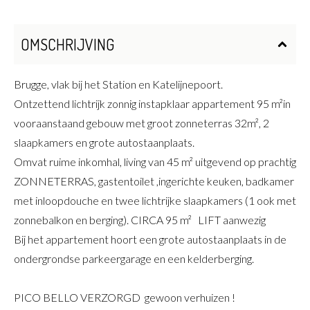
OMSCHRIJVING
Brugge, vlak bij het Station en Katelijnepoort.
Ontzettend lichtrijk zonnig instapklaar appartement 95 m²in
vooraanstaand gebouw met groot zonneterras 32m², 2
slaapkamers en grote autostaanplaats.
Omvat ruime inkomhal, living van 45 m² uitgevend op prachtig
ZONNETERRAS, gastentoilet ,ingerichte keuken, badkamer
met inloopdouche en twee lichtrijke slaapkamers (1 ook met
zonnebalkon en berging). CIRCA 95 m² LIFT aanwezig
Bij het appartement hoort een grote autostaanplaats in de
ondergrondse parkeergarage en een kelderberging.
PICO BELLO VERZORGD gewoon verhuizen !