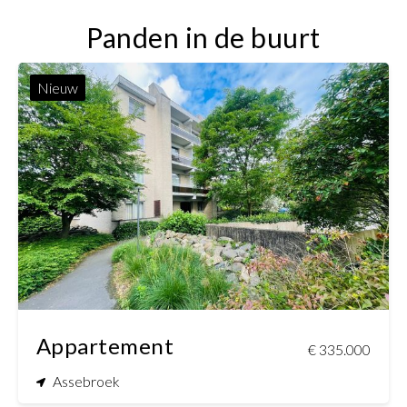
Panden in de buurt
Nieuw
2
1
95 m²
95 m²
Appartement
€ 335.000
Assebroek